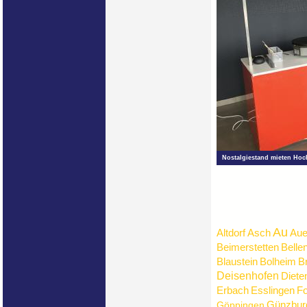
Nostalgiestand mieten Hoch
Au
Altdorf
Asch
Aue
Beimerstetten
Belle
Blaustein
Bolheim
B
Deisenhofen
Diete
Erbach
Esslingen
Fo
Günzbur
Göppingen