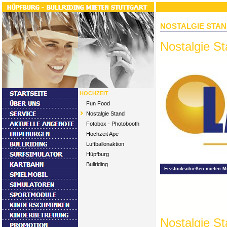
NOSTALGIE STA
Nostalgie S
HOCHZEIT
Fun Food
Nostalgie Stand
Fotobox - Photobooth
Hochzeit Ape
Luftballonaktion
Hüpfburg
Bullriding
Eisstockschießen mieten M
Nostalgie S