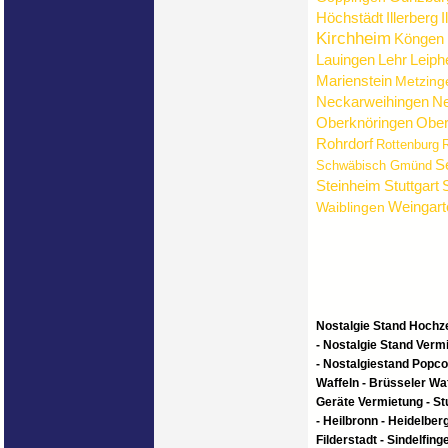
Höchstädt
Illerberg
I
Kirchheim
Köngen
Lauingen
Lehr
Leiph
Marienstein
Metzing
Neckarweihingen
Ne
Oberknöringen
Ober
Rohrdorf
Rottenburg
R
S
Schwäbisch Gmünd
Steinheim
Stuttgart
Weingart
Waiblingen
Nostalgie Stand Hochze
- Nostalgie Stand Verm
- Nostalgiestand Popcor
Waffeln - Brüsseler Waf
Geräte Vermietung - Stu
- Heilbronn - Heidelber
Filderstadt - Sindelfing