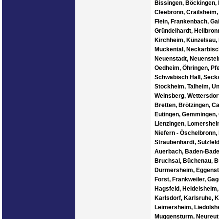
Bissingen, Böckingen,
Cleebronn, Crailsheim,
Flein, Frankenbach, Gai
Gründelhardt, Heilbron
Kirchheim, Künzelsau,
Muckental, Neckarbisc
Neuenstadt, Neuenstein
Oedheim, Öhringen, Pfe
Schwäbisch Hall, Secka
Stockheim, Talheim, U
Weinsberg, Wettersdorf,
Bretten, Brötzingen, C
Eutingen, Gemmingen, G
Lienzingen, Lomershei
Niefern - Öschelbronn,
Straubenhardt, Sulzfel
Auerbach, Baden-Baden
Bruchsal, Büchenau, B
Durmersheim, Eggenstei
Forst, Frankweiler, Ga
Hagsfeld, Heidelsheim,
Karlsdorf, Karlsruhe, 
Leimersheim, Liedolshe
Muggensturm, Neureut, 