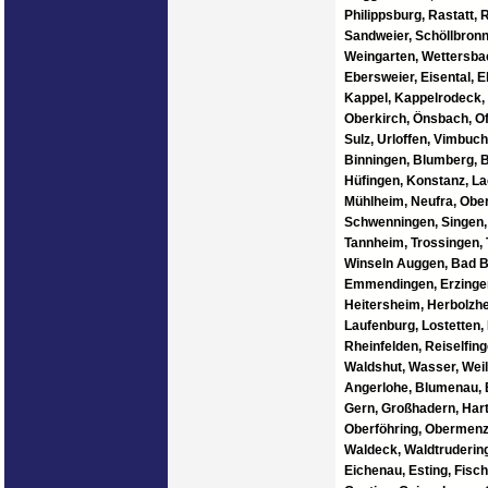
Philippsburg, Rastatt,
Sandweier, Schöllbronn
Weingarten, Wettersbach
Ebersweier, Eisental, 
Kappel, Kappelrodeck,
Oberkirch, Önsbach, Of
Sulz, Urloffen, Vimbuch
Binningen, Blumberg, B
Hüfingen, Konstanz, La
Mühlheim, Neufra, Obern
Schwenningen, Singen, 
Tannheim, Trossingen, T
Winseln Auggen, Bad Be
Emmendingen, Erzingen,
Heitersheim, Herbolzhe
Laufenburg, Lostetten,
Rheinfelden, Reiselfin
Waldshut, Wasser, Weil
Angerlohe, Blumenau, B
Gern, Großhadern, Har
Oberföhring, Obermenzi
Waldeck, Waldtrudering 
Eichenau, Esting, Fisc