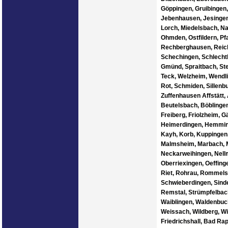
Göppingen, Gruibingen
Jebenhausen, Jesingen,
Lorch, Miedelsbach, Na
Ohmden, Ostfildern, Pf
Rechberghausen, Reiche
Schechingen, Schlecht
Gmünd, Spraitbach, Ste
Teck, Welzheim, Wendli
Rot, Schmiden, Sillenb
Zuffenhausen Affstätt, 
Beutelsbach, Böblingen
Freiberg, Friolzheim, 
Heimerdingen, Hemminge
Kayh, Korb, Kuppingen,
Malmsheim, Marbach, M
Neckarweihingen, Nellm
Oberriexingen, Oeffing
Riet, Rohrau, Rommels
Schwieberdingen, Sinde
Remstal, Strümpfelbach,
Waiblingen, Waldenbuch
Weissach, Wildberg, W
Friedrichshall, Bad Ra