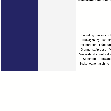
Sonderbuch, Sontheim, 
Bullriding mieten - Bul
Ludwigsburg - Reutlin
Bullenreiten - Hüpfbur
Orangensaftpresse - Me
Messestand - Funfood -
Spielmobil - Torwan
Zuckerwattemaschine - 