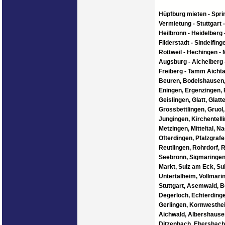
Hüpfburg mieten - Spri
Vermietung - Stuttgart 
Heilbronn - Heidelberg 
Filderstadt - Sindelfing
Rottweil - Hechingen -
Augsburg - Aichelberg 
Freiberg - Tamm
Aichta
Beuren, Bodelshausen,
Eningen, Ergenzingen,
Geislingen, Glatt, Glat
Grossbettlingen, Gruol,
Jungingen, Kirchentell
Metzingen, Mitteltal, Na
Ofterdingen, Pfalzgrafe
Reutlingen, Rohrdorf, R
Seebronn, Sigmaringen,
Markt, Sulz am Eck, Sul
Untertalheim, Vollmari
Stuttgart, Asemwald, B
Degerloch, Echterdinge
Gerlingen, Kornwesthei
Aichwald, Albershausen
Ditzenbach, Ebersbach,