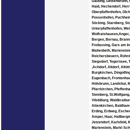
Gauting, Geisenbrunn, 
Haid, Hechendorf, Herr
Oberpfaffenhofen, Olch
Possenhofen, Puchheim,
Söcking, Starnberg, Sto
Unterpfaffenhofen, We
Wolfratshausen,Anger, 
Bergen, Bernau, Branne
Freilassing, Gars am I
Maitenbeth, Marienstei
Reichersbeuern, Rohrd
Siegsdorf, Tegernsee, 
,Achdorf, Altdorf, Alt
Burgkirchen, Dingolfin
Eugenbach, Frontenhau
Hölsbrunn, Landshut, M
Pfarrkirchen, Pfeffenh
Steinberg, St.Wolfgang,
Vilsbiburg, Waldkraibu
Attenkirchen, Baldham,
Erding, Erdweg, Eschenr
Amper, Haar, Hallbergm
Jetzendorf, Karlsfeld,
Marienstein, Markt Sch