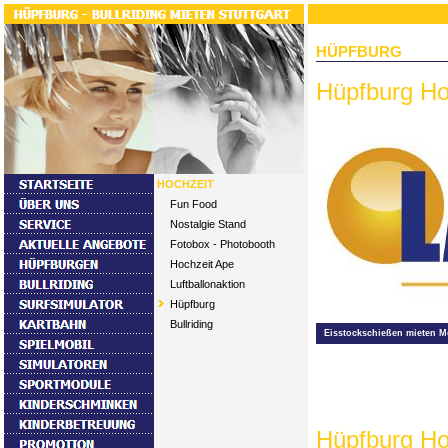
HÜPFBURG
Hüpfburg Ho
HOCHZEIT
Fun Food
Nostalgie Stand
Fotobox - Photobooth
Hochzeit Ape
Luftballonaktion
Hüpfburg
Bullriding
Eisstockschießen mieten M
Hüpfburg Ho