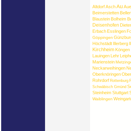
Au
Altdorf
Asch
Aue
Beimerstetten
Belle
Blaustein
Bolheim
B
Deisenhofen
Diete
Erbach
Esslingen
Fo
Günzbur
Göppingen
Höchstädt
Illerberg
I
Kirchheim
Köngen
Lauingen
Lehr
Leiph
Marienstein
Metzing
Neckarweihingen
Ne
Oberknöringen
Ober
Rohrdorf
Rottenburg
R
S
Schwäbisch Gmünd
Steinheim
Stuttgart
Weingart
Waiblingen