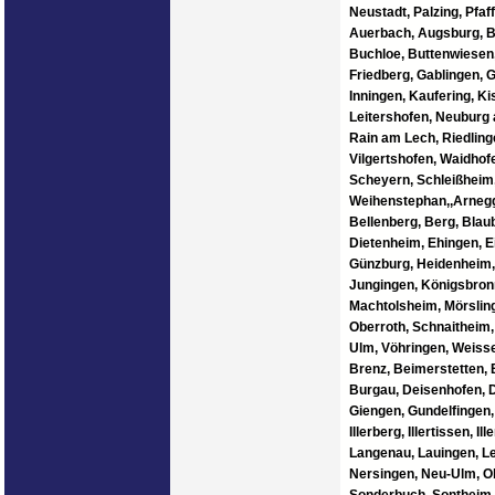
Neustadt, Palzing, Pfaf
Auerbach, Augsburg, Ba
Buchloe, Buttenwiesen
Friedberg, Gablingen, 
Inningen, Kaufering, K
Leitershofen, Neuburg a
Rain am Lech, Riedlin
Vilgertshofen, Waidhof
Scheyern, Schleißheim,
Weihenstephan,,Arnegg
Bellenberg, Berg, Blau
Dietenheim, Ehingen, E
Günzburg, Heidenheim, He
Jungingen, Königsbronn
Machtolsheim, Mörslin
Oberroth, Schnaitheim,
Ulm, Vöhringen, Weisse
Brenz, Beimerstetten, 
Burgau, Deisenhofen, D
Giengen, Gundelfingen
Illerberg, Illertissen, 
Langenau, Lauingen, Le
Nersingen, Neu-Ulm, Ob