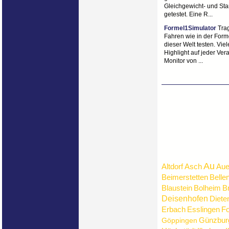
Gleichgewicht- und St
getestet. Eine R...
Formel1Simulator
Trag
Fahren wie in der Form
dieser Welt testen. Vie
Highlight auf jeder Vera
Monitor von ...
Au
Altdorf
Asch
Aue
Beimerstetten
Belle
Blaustein
Bolheim
B
Deisenhofen
Diete
Erbach
Esslingen
Fo
Günzbur
Göppingen