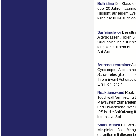
Bullriding
Der Klassike
über 20 Jahren faszini
Higlight, auf jedem Ev
kann der Bulle auch opt
Surfsimulator
Der ultim
Altersklassen. Holen Si
Urlaubsfeeling auf Ihre
längsten auf dem Brett
Auf Wun...
Astronautentrainer
Ast
Gyroscope - Astrotraine
Schwerelosigkeit in un
Ihrem Event! Astronaute
Ein Highlight in ...
Reaktionswand
Reakti
Touchwall Vermietung 
Playsystem zum Mieten, 
und Erwachsene! Was is
IPS ist die Abkürtzung f
interaktive Spi...
Shark Attack
Ein Wettk
Mitspielern. Jede Meng
garantiert mit diesem t