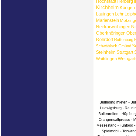
Höchstädt
Illerberg
I
Kirchheim
Köngen
Lauingen
Lehr
Leiph
Marienstein
Metzing
Neckarweihingen
Ne
Oberknöringen
Ober
Rohrdorf
Rottenburg
R
S
Schwäbisch Gmünd
Steinheim
Stuttgart
Weingart
Waiblingen
Bullriding mieten - Bul
Ludwigsburg - Reutlin
Bullenreiten - Hüpfbur
Orangensaftpresse - Me
Messestand - Funfood -
Spielmobil - Torwan