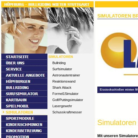
SIMULATOREN B
SIMULATOREN
Bullriding
Surfsimulator
Astronautentrainer
Reaktionswand
Shark Attack
Eisstockschießen mieten M
Formel1Simulator
Golf/Puttingsimulator
Lasergewehr
Schusskraftmesser
Simulatoren
Mit unseren Simulatore