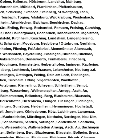
Goben, Hallertau, Hölsbrunn, Landshut, Mainburg,
Mettenheim, Mühldorf, Pfarrkirchen, Pfeffenhausen,
en, Schierling, Simbach, Steinberg, St.Wolfgang, Tann,
 Teisbach, Töging, Vilsbiburg, Waldkraiburg, Weidenbach,
hheim, Attenkirchen, Baldham, Bergkirchen, Dachau,
tätt, Erding, Erdweg, Eschenried, Forstern, Freising, Garching,
r, Haar, Hallbergmoos, Hochbrück, Höhenkirchen, Ingolstadt,
arlsfeld, Kirchheim, Kösching, Landsham, Langenpreising,
rkt Schwaben, Moosburg, Neubiberg / Ottobrunn, Neufahrn,
nhofen, Pliening, PoiAdelsried, Altenmünster, Altenstadt,
 Wörishofen, Bayerdilling, Bissingen, Brunnen, Buchloe,
Dinkelscherben, Donauwörth, Firnhaberau, Friedberg,
Göggingen, Haunstetten, Herbertshofen, Inningen, Kaufering,
sberg, Lechbruck, Lechhausen, Leitershofen, Neuburg a.d.
dlingen, Oettingen, Peiting, Rain am Lech, Riedlingen,
, Türkheim, Utting, Vilgertshofen, Waidhofen,
Putzbrunn, Riemerling, Scheyern, Schleißheim, Sempt,
ohburg, Wasserburg, Weihenstephan,,Arnegg, Asch, Au,
Beimerstetten, Bellenberg, Berg, Blaubeuren, Blaustein,
 Deisenhofen, Dietenheim, Ehingen, Einsingen, Elchingen,
fingen, Günzburg, Heidenheim, Hermaringen, Höchstädt,
llerzell, Jungingen, Königsbronn, Kötz, Laichingen, Langenau,
m, Machtolsheim, Mörslingen, Nattheim, Nersingen, Neu-Ulm,
, Schnaitheim, Senden, Söflingen, Sonderbuch, Sontheim,
en, Weissenhorn, Wullenstetten Arnegg, Asch, Au, Bächingen
ten, Bellenberg, Berg, Blaubeuren, Blaustein, Bolheim, Brenz,
etenheim, Ehingen, Einsingen, Elchingen, Erbach, Giengen,