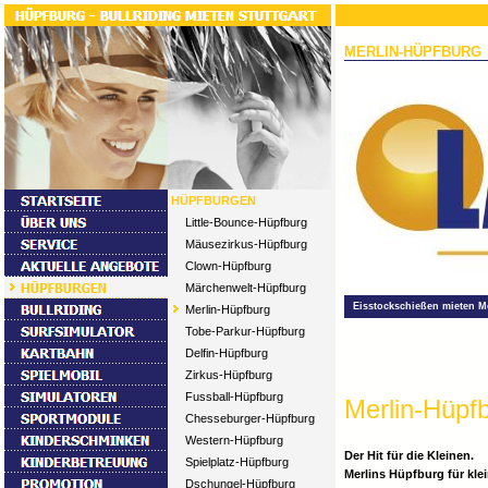
MERLIN-HÜPFBURG
HÜPFBURGEN
Little-Bounce-Hüpfburg
Mäusezirkus-Hüpfburg
Clown-Hüpfburg
Märchenwelt-Hüpfburg
Eisstockschießen mieten M
Merlin-Hüpfburg
Tobe-Parkur-Hüpfburg
Delfin-Hüpfburg
Zirkus-Hüpfburg
Fussball-Hüpfburg
Merlin-Hüpf
Chesseburger-Hüpfburg
Western-Hüpfburg
Der Hit für die Kleinen.
Spielplatz-Hüpfburg
Merlins Hüpfburg für kle
Dschungel-Hüpfburg