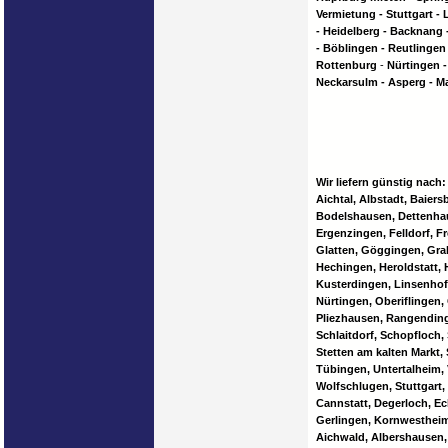
Vermietung - Stuttgart -
- Heidelberg - Backnang -
- Böblingen - Reutlingen
Rottenburg
-
Nürtingen -
Neckarsulm - Asperg - M
Wir liefern günstig nach:
Aichtal, Albstadt, Baier
Bodelshausen, Dettenhau
Ergenzingen, Felldorf, 
Glatten, Göggingen, Grab
Hechingen, Heroldstatt, 
Kusterdingen, Linsenhofe
Nürtingen, Oberiflingen, 
Pliezhausen, Rangending
Schlaitdorf, Schopfloch,
Stetten am kalten Markt, 
Tübingen, Untertalheim,
Wolfschlugen, Stuttgart
Cannstatt, Degerloch, Ec
Gerlingen, Kornwestheim
Aichwald, Albershausen, 