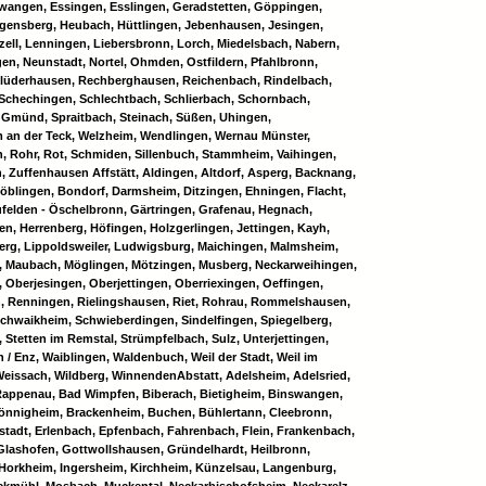
lwangen, Essingen, Esslingen, Geradstetten, Göppingen,
gensberg, Heubach, Hüttlingen, Jebenhausen, Jesingen,
ell, Lenningen, Liebersbronn, Lorch, Miedelsbach, Nabern,
en, Neunstadt, Nortel, Ohmden, Ostfildern, Pfahlbronn,
Plüderhausen, Rechberghausen, Reichenbach, Rindelbach,
 Schechingen, Schlechtbach, Schlierbach, Schornbach,
Gmünd, Spraitbach, Steinach, Süßen, Uhingen,
m an der Teck, Welzheim, Wendlingen, Wernau Münster,
n, Rohr, Rot, Schmiden, Sillenbuch, Stammheim, Vaihingen,
 Zuffenhausen Affstätt, Aldingen, Altdorf, Asperg, Backnang,
Böblingen, Bondorf, Darmsheim, Ditzingen, Ehningen, Flacht,
ufelden - Öschelbronn, Gärtringen, Grafenau, Hegnach,
, Herrenberg, Höfingen, Holzgerlingen, Jettingen, Kayh,
rg, Lippoldsweiler, Ludwigsburg, Maichingen, Malmsheim,
, Maubach, Möglingen, Mötzingen, Musberg, Neckarweihingen,
 Oberjesingen, Oberjettingen, Oberriexingen, Oeffingen,
n, Renningen, Rielingshausen, Riet, Rohrau, Rommelshausen,
chwaikheim, Schwieberdingen, Sindelfingen, Spiegelberg,
 Stetten im Remstal, Strümpfelbach, Sulz, Unterjettingen,
 / Enz, Waiblingen, Waldenbuch, Weil der Stadt, Weil im
eissach, Wildberg, WinnendenAbstatt, Adelsheim, Adelsried,
 Rappenau, Bad Wimpfen, Biberach, Bietigheim, Binswangen,
önnigheim, Brackenheim, Buchen, Bühlertann, Cleebronn,
stadt, Erlenbach, Epfenbach, Fahrenbach, Flein, Frankenbach,
 Glashofen, Gottwollshausen, Gründelhardt, Heilbronn,
Horkheim, Ingersheim, Kirchheim, Künzelsau, Langenburg,