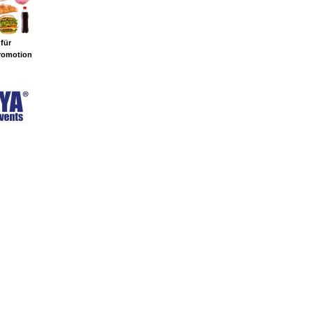
 für
romotion