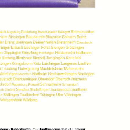
ach
Beimerstetten
Backnang
Augsburg
Baden-Baden
Balingen
gheim
Bissingen
Blaubeuren
Blaustein
Bolheim
Brenz
Deisenhofen
der Brenz
Dietenheim
Böblingen
Ebersbach
hingen
Erbach
Esslingen
Forst
Giengen
Grötzingen
en
Günzburg
Heidenheim
Heilbronn
Göppingen
Hechingen
Jungingen
t
Illerberg
Illertissen
Illerzell
Karlsfeld
Köngen
Königsbronn
Kötz
Laichingen
Langenau
Lauffen
m
Ludwigsburg
Machtolsheim
Marienstein
Leonberg
Mörslingen
Nattheim
Neckarweihingen
Nersingen
München
eustadt
Oberknöringen
Oberndorf
Oberroth
Pforzheim
ohrdorf
Schnaitheim
Rottenburg
Rottweil
Schorndorf
Senden
Sonderbuch
Sontheim
Sindelfingen
sch Gmünd
Ulm
lz
Söflingen
Taufkirchen
Vöhringen
Tübingen
Weissenhorn
Wildberg
gburg - Kinderhüpfburg - Hüpfburgenverleih - Hüpfburg