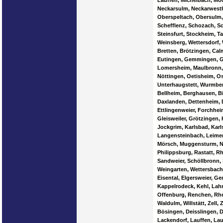
Lauffen, Michelbach, Mö
Neckarsulm, Neckarwesth
Oberspeltach, Obersulm, 
Schefflenz, Schozach, Sc
Steinsfurt, Stockheim, 
Weinsberg, Wettersdorf, W
Bretten, Brötzingen, Ca
Eutingen, Gemmingen, Gr
Lomersheim, Maulbronn, 
Nöttingen, Oetisheim, Os
Unterhaugstett, Wurmber
Bellheim, Berghausen, B
Daxlanden, Dettenheim, 
Ettlingenweier, Forchhe
Gleisweiler, Grötzingen,
Jockgrim, Karlsbad, Karl
Langensteinbach, Leimer
Mörsch, Muggensturm, Ne
Philippsburg, Rastatt, 
Sandweier, Schöllbronn,
Weingarten, Wettersbach,
Eisental, Elgersweier, G
Kappelrodeck, Kehl, Lah
Offenburg, Renchen, Rhei
Waldulm, Willstätt, Zell
Bösingen, Deisslingen, D
Lackendorf, Lauffen, Lau