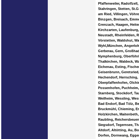
Pfaffenweiler, Radolfzel
Stahringen, Stetten, St.
am Ried, Villingen, Vöhr
Binzgen, Breisach, Emme
Grenzach, Haagen, Heiter
Kirchzarten, Laufenburg
Neustadt, Rheinfelden, R
Vörstetten, Waldshut, Wa
Wyhl,München, Angerlohe
Gerberau, Gern, Großhade
Nymphenburg, Oberföhrin
Thalkirchen, Waldeck, Wa
Eichenau, Esting, Fische
Geisenbrunn, Geretsried,
Hechendorf, Herrsching, 
Oberpfaffenhofen, Olchin
Possenhofen, Puchheim, P
Starnberg, Stockdorf, Ta
Weilheim, Wessling, Wes
Bad Endorf, Bad Tölz, B
Bruckmühl, Chieming, Erl
Holzkirchen, Maitenbeth,
Raubling, Reichersbeuer
Siegsdorf, Tegernsee, Th
Altdorf, Altötting, Au, 
Dorfen, Dornwang, Eggen