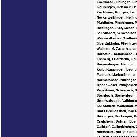
Ebersbach, Eislingen, El
Gruibingen, Hebsack, He
Kirchheim, Köngen, Leinz
Neckarweihingen, Nelling
Pfahlheim, Plochingen, 
Röhlingen, Ruit, Salach,
Schorndorf, Schwäbisch 
Wasseralfingen, Weilhei
Obertürkheim, Plieninge
Weilimdorf, Zazenhausen,
Beilstein, Beutelsbach, 
Freiberg, Friolzheim, Gä
Heimerdingen, Hemmingen
Korb, Kuppingen, Leonbe
Marbach, Markgröningen
Nellmersbach, Nufringen,
Oppenweiler, Pflugfelde
Rutesheim, Schönaich, S
Steinbach, Steinenbronn,
Unterweissach, Vaihingen
Schönbuch, Weinstadt, W
Bad Friedrichshall, Bad
Bissingen, Böckingen, B
Crailsheim, Dühren, Eber
Gaildorf, Gailenkirchen,
Heinsheim, Hoffenheim, 