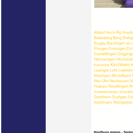
Au
Altdorf
Asch
Auerb
Berg
Bellenberg
Bieti
Burgau
Bächingen an 
Ehingen
Einsingen
Elc
Gundelfingen
Gögging
Hermaringen
Höchstäd
Kirchheim
Karlsruhe
Lauingen
Lehr
Leiphei
Michelbach
Metzingen
Neu-Ulm
Neuhausen
N
Reutlingen
R
Pfullingen
Schwieberdingen
Schwäbi
Steinheim
Stuttgart
Su
Weingarten
Waiblingen
Hüpfburg mieten - Sprin