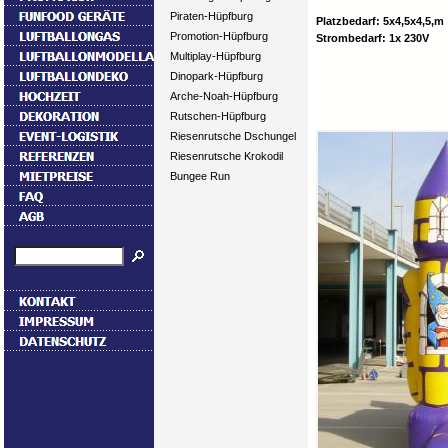
Piraten-Hüpfburg
Platzbedarf: 5x4,5x4,5,m
Promotion-Hüpfburg
Strombedarf: 1x 230V
Multiplay-Hüpfburg
Dinopark-Hüpfburg
Arche-Noah-Hüpfburg
Rutschen-Hüpfburg
Riesenrutsche Dschungel
Riesenrutsche Krokodil
Bungee Run