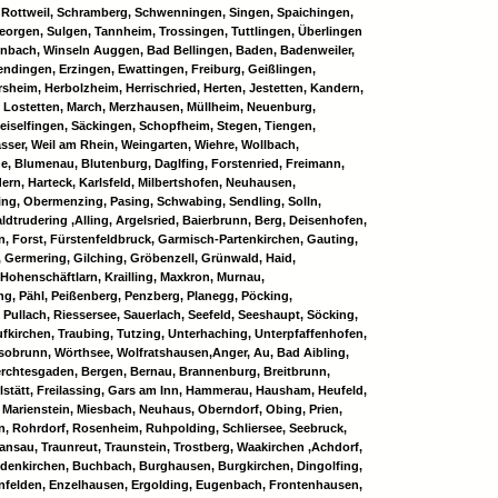
l, Rottweil, Schramberg, Schwenningen, Singen, Spaichingen,
Georgen, Sulgen, Tannheim, Trossingen, Tuttlingen, Überlingen
enbach, Winseln Auggen, Bad Bellingen, Baden, Badenweiler,
ndingen, Erzingen, Ewattingen, Freiburg, Geißlingen,
sheim, Herbolzheim, Herrischried, Herten, Jestetten, Kandern,
, Lostetten, March, Merzhausen, Müllheim, Neuenburg,
eiselfingen, Säckingen, Schopfheim, Stegen, Tiengen,
sser, Weil am Rhein, Weingarten, Wiehre, Wollbach,
, Blumenau, Blutenburg, Daglfing, Forstenried, Freimann,
rn, Harteck, Karlsfeld, Milbertshofen, Neuhausen,
g, Obermenzing, Pasing, Schwabing, Sendling, Solln,
ldtrudering ,Alling, Argelsried, Baierbrunn, Berg, Deisenhofen,
n, Forst, Fürstenfeldbruck, Garmisch-Partenkirchen, Gauting,
 Germering, Gilching, Gröbenzell, Grünwald, Haid,
Hohenschäftlarn, Krailling, Maxkron, Murnau,
g, Pähl, Peißenberg, Penzberg, Planegg, Pöcking,
ullach, Riessersee, Sauerlach, Seefeld, Seeshaupt, Söcking,
ufkirchen, Traubing, Tutzing, Unterhaching, Unterpfaffenhofen,
sobrunn, Wörthsee, Wolfratshausen,Anger, Au, Bad Aibling,
erchtesgaden, Bergen, Bernau, Brannenburg, Breitbrunn,
stätt, Freilassing, Gars am Inn, Hammerau, Hausham, Heufeld,
 Marienstein, Miesbach, Neuhaus, Oberndorf, Obing, Prien,
n, Rohrdorf, Rosenheim, Ruhpolding, Schliersee, Seebruck,
ansau, Traunreut, Traunstein, Trostberg, Waakirchen ,Achdorf,
Bodenkirchen, Buchbach, Burghausen, Burgkirchen, Dingolfing,
felden, Enzelhausen, Ergolding, Eugenbach, Frontenhausen,