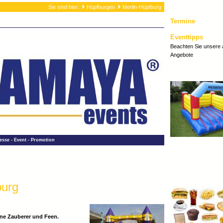
Sie sind hier:
Hüpfburgen
Merlin-Hüpfburg
Termine
Eventtipps
Beachten Sie unsere 
Angebote
esse - Event - Promotion
burg
ine Zauberer und Feen.