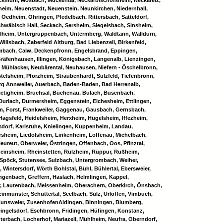
ckmühl, Mosbach, Muckental, Neckarbischofsheim, Neckarelz,
eim, Neuenstadt, Neuenstein, Neunkirchen, Niedernhall,
Oedheim, Öhringen, Pfedelbach, Rittersbach, Satteldorf,
hwäbisch Hall, Seckach, Sersheim, Siegelsbach, Sinsheim,
Talheim, Untergruppenbach, Untermberg, Waldtann, Walldürn,
illsbach, Zaberfeld Altburg, Bad Liebenzell, Birkenfeld,
lmbach, Calw, Deckenpfronn, Engelsbrand, Eppingen,
äfenhausen, Illingen, Königsbach, Langenalb, Lienzingen,
Mühlacker, Neubärental, Neuhausen, Niefern - Öschelbronn,
telsheim, Pforzheim, Straubenhardt, Sulzfeld, Tiefenbronn,
g Annweiler, Auerbach, Baden-Baden, Bad Herrenalb,
ietigheim, Bruchsal, Büchenau, Bulach, Busenbach,
Durlach, Durmersheim, Eggenstein, Elchesheim, Ettlingen,
im, Forst, Frankweiler, Gaggenau, Gausbach, Gernsbach,
 Hagsfeld, Heidelsheim, Herxheim, Hügelsheim, Iffezheim,
sdorf, Karlsruhe, Knielingen, Kuppenheim, Landau,
sheim, Liedolsheim, Linkenheim, Loffenau, Michelbach,
ureut, Oberweier, Östringen, Offenbach, Oos, Pfinztal,
Rheinsheim, Rheinstetten, Rülzheim, Rüppur, Rußheim,
 Spöck, Stutensee, Sulzbach, Untergrombach, Weiher,
 Wintersdorf, Wörth Bohlstal, Bühl, Bühlertal, Ebersweier,
engenbach, Greffern, Haslach, Helmlingen, Kappel,
r, Lautenbach, Meissenheim, Oberachern, Oberkirch, Önsbach,
nmünster, Schuttertal, Seelbach, Sulz, Urloffen, Vimbuch,
, Zunsweier, ZusenhofenAldingen, Binningen, Blumberg,
ingelsdorf, Eschbronn, Fridingen, Hüfingen, Konstanz,
terbach, Locherhof, Mariazell, Mühlheim, Neufra, Oberndorf,