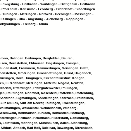
 Ludwigsburg - Heilbronn - Waiblingen - Bietigheim - Heilbronn
 Pforzheim - Karlsruhe - Leonberg - Filderstadt - Sindelfingen
 - Tübingen - Metzingen - Rottweil - Hechingen - Mössingen -
 Esslingen - Ulm - Augsburg - Aichelberg - Göppingen -
arkgröningen - Freiberg - Tamm
sbronn, Balingen, Beihingen, Bergfelden, Beuren,
sen, Dornstetten, Ebhausen, Engstingen, Eningen,
Freudenstadt, Frommern, Gammertingen, Geislingen, Glatt,
enstetten, Grötzingen, Grossbettlingen, Gruol, Haigerloch,
Hirrlingen, Horb, Jungingen, Kirchentellinsfurt, Köngen,
n, Lützenhardt, Metzingen, Mitteltal, Nagold, Neuffen,
Obertal, Ofterdingen, Pfalzgrafenweiler, Pfullingen,
en, Reutlingen, Rohrdorf, Rosenfeld, Rotfelden, Rottenburg,
 Seebronn, Sigmaringen, Sondelfingen, Starzach, Steinhilben,
Sulz am Eck, Sulz am Neckar, Tailfingen, Trochtelfingen,
 Vollmaringen, Waldachtal, Wendelsheim, Wildberg,
, Asemwald, Bernhausen, Birkach, Bonlanden, Botnang,
hterdingen, Fellbach, Feuerbach, Filderstadt, Gablenberg,
, Leinfelden, Möhringen, Mühlhausen, Aalen, Aichelberg,
Alfdorf, Altbach, Bad Boll, Deizisau, Dewangen, Ditzenbach,