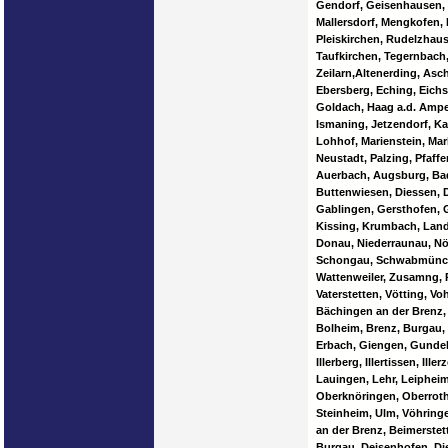
Gendorf, Geisenhausen, 
Mallersdorf, Mengkofen, 
Pleiskirchen, Rudelzhaus
Taufkirchen, Tegernbach,
Zeilarn,Altenerding, Asc
Ebersberg, Eching, Eichs
Goldach, Haag a.d. Ampe
Ismaning, Jetzendorf, K
Lohhof, Marienstein, Ma
Neustadt, Palzing, Pfaffe
Auerbach, Augsburg, Bad
Buttenwiesen, Diessen, 
Gablingen, Gersthofen, 
Kissing, Krumbach, Land
Donau, Niederraunau, Nör
Schongau, Schwabmünchen
Wattenweiler, Zusamng, 
Vaterstetten, Vötting, V
Bächingen an der Brenz, 
Bolheim, Brenz, Burgau,
Erbach, Giengen, Gundel
Illerberg, Illertissen, I
Lauingen, Lehr, Leiphei
Oberknöringen, Oberroth
Steinheim, Ulm, Vöhring
an der Brenz, Beimerstet
Burgau, Deisenhofen, Di