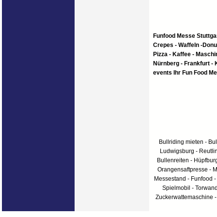
Funfood Messe Stuttgar
Crepes - Waffeln -Donuts
Pizza - Kaffee - Masch
Nürnberg - Frankfurt - 
events Ihr Fun Food M
Bullriding mieten - Bul
Ludwigsburg - Reutlin
Bullenreiten - Hüpfbur
Orangensaftpresse - Me
Messestand - Funfood -
Spielmobil - Torwan
Zuckerwattemaschine - 