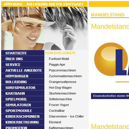
MANDELSTAND
Mandelstand
FUNFOOD GERÄTE
Funfood-Mobil
Piaggio Ape
Popcornmaschinen
Zuckerwattemaschinen
Orangensaftpresse
Hot-Dog-Wagen
Slusheismaschinen
Eisstockschießen mieten M
Softeismaschine
Frozen Yogurt
Cocktailbar
Glasvereiser - Ice Chiller
Eisstand
Mandelstan
Kaffeemaschinen