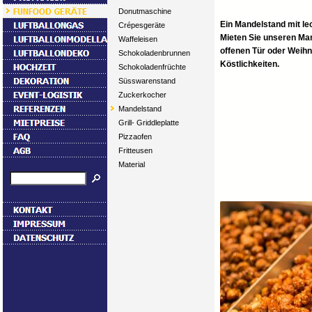
Donutmaschine
Ein Mandelstand mit le
Crépesgeräte
Mieten Sie unseren Man
Waffeleisen
offenen Tür oder Weihn
Schokoladenbrunnen
Köstlichkeiten.
Schokoladenfrüchte
Süsswarenstand
Zuckerkocher
Mandelstand
Grill- Griddleplatte
Pizzaofen
Fritteusen
Material