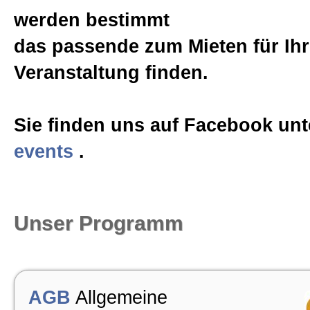
werden bestimmt
Event-Logistik
das passende zum Mieten für Ih
Veranstaltung finden.
Referenzen
Sie finden uns auf Facebook un
Mietpreise
events
.
FAQ
Unser Programm
AGB
Allgemein
AGB
Allgemeine