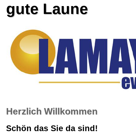
gute Laune
Service
Aktuelle Angebote
Hüpfburgen
Bullriding
Surfsimulator
Herzlich Willkommen
Kartbahn
Schön das Sie da sind!