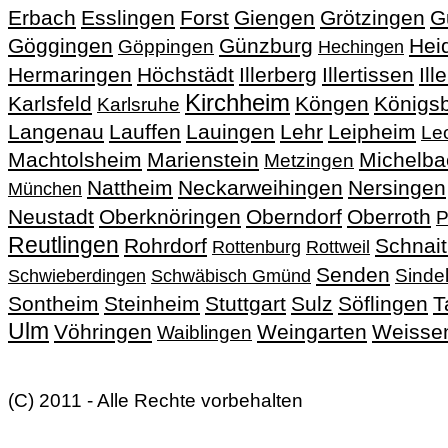
Erbach
Esslingen
Forst
Giengen
Grötzingen
G
Göggingen
Günzburg
Hei
Göppingen
Hechingen
Hermaringen
Höchstädt
Illerberg
Illertissen
Ill
Kirchheim
Karlsfeld
Köngen
Königs
Karlsruhe
Langenau
Lauffen
Lauingen
Lehr
Leipheim
Le
Machtolsheim
Marienstein
Michelba
Metzingen
Nattheim
Neckarweihingen
Nersingen
München
Neustadt
Oberknöringen
Oberndorf
Oberroth
P
Reutlingen
Rohrdorf
Schnai
Rottenburg
Rottweil
Senden
Sinde
Schwieberdingen
Schwäbisch Gmünd
Sontheim
Steinheim
Stuttgart
Sulz
Söflingen
T
Ulm
Vöhringen
Weingarten
Weisse
Waiblingen
(C) 2011 - Alle Rechte vorbehalten