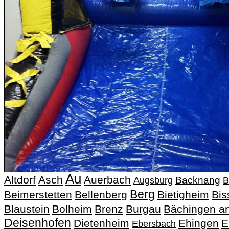
Au
Altdorf
Asch
Auerbach
Backnang
Augsburg
B
Berg
Beimerstetten
Bellenberg
Bietigheim
Bis
Blaustein
Bolheim
Brenz
Burgau
Bächingen an
Deisenhofen
Dietenheim
Ehingen
E
Ebersbach