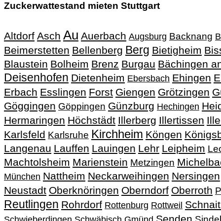
Zuckerwattestand mieten Stuttgart
Au
Altdorf
Asch
Auerbach
Backnang
Augsburg
B
Berg
Beimerstetten
Bellenberg
Bietigheim
Bis
Blaustein
Bolheim
Brenz
Burgau
Bächingen an
Deisenhofen
Dietenheim
Ehingen
E
Ebersbach
Erbach
Esslingen
Forst
Giengen
Grötzingen
G
Göggingen
Günzburg
Hei
Göppingen
Hechingen
Hermaringen
Höchstädt
Illerberg
Illertissen
Ill
Kirchheim
Karlsfeld
Köngen
Königs
Karlsruhe
Langenau
Lauffen
Lauingen
Lehr
Leipheim
Le
Machtolsheim
Marienstein
Michelba
Metzingen
Nattheim
Neckarweihingen
Nersingen
München
Neustadt
Oberknöringen
Oberndorf
Oberroth
P
Reutlingen
Rohrdorf
Schnai
Rottenburg
Rottweil
Senden
Sinde
Schwieberdingen
Schwäbisch Gmünd